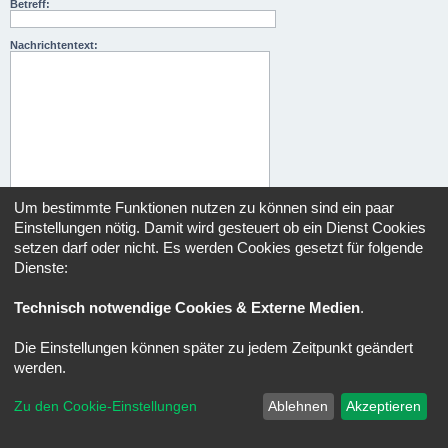
Betreff:
Nachrichtentext:
Um bestimmte Funktionen nutzen zu können sind ein paar
Einstellungen nötig. Damit wird gesteuert ob ein Dienst Cookies
setzen darf oder nicht. Es werden Cookies gesetzt für folgende
Dienste:
Forum
Alle Zeiten sind
UTC+02:00
Technisch notwendige Cookies & Externe Medien
.
Copyright © 2020 - 2026 Verso-Forum.de All rights reserved.
Die Einstellungen können später zu jedem Zeitpunkt geändert
Powered by
phpBB
® Forum Software © phpBB Limited
werden.
Deutsche Übersetzung durch
phpBB.de
Datenschutz
|
Nutzungsbedingungen
Zu den Cookie-Einstellungen
Ablehnen
Akzeptieren