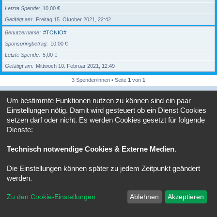
Letzte Spende
10,00 €
Getätigt am
Freitag 15. Oktober 2021, 22:42
Benutzername
#TONIO#
Sponsoringbetrag
10,00 €
Letzte Spende
5,00 €
Getätigt am
Mittwoch 10. Februar 2021, 12:49
3 Spender/innen • Seite
1
von
1
Forum
Alle Zeiten sind
UTC+02:00
Um bestimmte Funktionen nutzen zu können sind ein paar
Einstellungen nötig. Damit wird gesteuert ob ein Dienst Cookies
Copyright © 2020 - 2026 Verso-Forum.de All rights reserved.
setzen darf oder nicht. Es werden Cookies gesetzt für folgende
Powered by
phpBB
® Forum Software © phpBB Limited
Dienste:
Deutsche Übersetzung durch
phpBB.de
Datenschutz
|
Nutzungsbedingungen
Technisch notwendige Cookies & Externe Medien
.
Die Einstellungen können später zu jedem Zeitpunkt geändert
werden.
Zu den Cookie-Einstellungen
Ablehnen
Akzeptieren