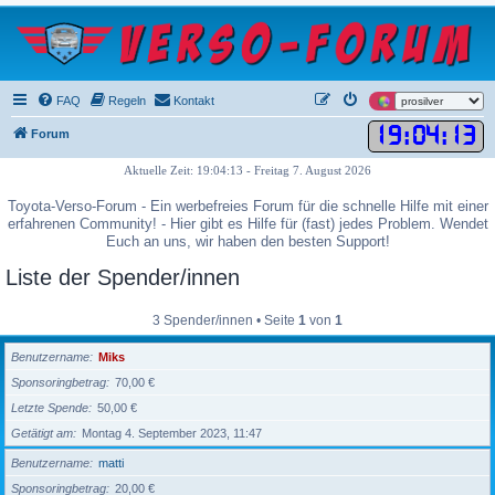
FAQ
Regeln
Kontakt
19
:
04
:
13
Forum
Aktuelle Zeit: 19:04:13 - Freitag 7. August 2026
Toyota-Verso-Forum - Ein werbefreies Forum für die schnelle Hilfe mit einer
erfahrenen Community! - Hier gibt es Hilfe für (fast) jedes Problem. Wendet
Euch an uns, wir haben den besten Support!
Liste der Spender/innen
3 Spender/innen • Seite
1
von
1
Benutzername
Miks
Sponsoringbetrag
70,00 €
Letzte Spende
50,00 €
Getätigt am
Montag 4. September 2023, 11:47
Benutzername
matti
Sponsoringbetrag
20,00 €