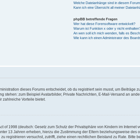
Welche Dateianhänge sind in diesem Forum
Kann ich eine Übersicht all meiner Dateian
phpBB betreffende Fragen
Wer hat diese Forensoftware entwickelt?
Warum ist Funktion x oder y nicht enthalten
An wen soll ich mich wenden, falls es Besc
Wie kann ich einen Administrator des Board
istration dieses Forums entscheidet, ob du registriert sein musst, um Beiträge zu s
ung stehen: zum Beispiel Avatarbilder, Private Nachrichten, E-Mail-Versand an ander
 zahlreiche Vorteile bietet.
t of 1998 (deutsch: Gesetz zum Schutz der Privatsphäre von Kindern im Internet vo
unter 13 Jahren erheben, hierzu die Zustimmung der Eltern beziehungsweise des o
h zu registrieren versuchst, zutrifft, ziehe einen rechtlichen Beistand zu Rate. Bit