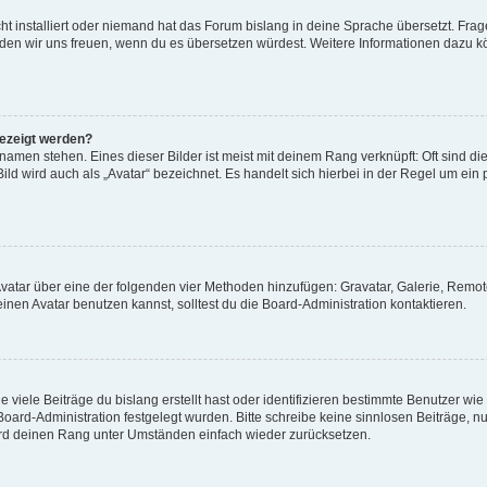
t installiert oder niemand hat das Forum bislang in deine Sprache übersetzt. Frag
, würden wir uns freuen, wenn du es übersetzen würdest. Weitere Informationen dazu
gezeigt werden?
amen stehen. Eines dieser Bilder ist meist mit deinem Rang verknüpft: Oft sind di
ld wird auch als „Avatar“ bezeichnet. Es handelt sich hierbei in der Regel um ein
 Avatar über eine der folgenden vier Methoden hinzufügen: Gravatar, Galerie, Rem
en Avatar benutzen kannst, solltest du die Board-Administration kontaktieren.
viele Beiträge du bislang erstellt hast oder identifizieren bestimmte Benutzer w
 Board-Administration festgelegt wurden. Bitte schreibe keine sinnlosen Beiträge
wird deinen Rang unter Umständen einfach wieder zurücksetzen.