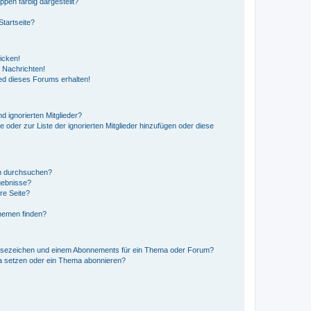
en farbig dargestellt?
tartseite?
icken!
 Nachrichten!
ed dieses Forums erhalten!
d ignorierten Mitglieder?
e oder zur Liste der ignorierten Mitglieder hinzufügen oder diese
en durchsuchen?
gebnisse?
re Seite?
hemen finden?
esezeichen und einem Abonnements für ein Thema oder Forum?
a setzen oder ein Thema abonnieren?