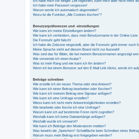
Ich habe mich vor einiger Zeit registriert, kann mich aber nicht mehr 
Ich habe mein Passwort vergessen!
Warum werde ich automatisch abgemeldet?
Wozu ist die Funktion „Alle Cookies löschen“?
Benutzerpräferenzen und -einstellungen
Wie kann ich meine Einstellungen ändern?
Wie kann ich verhindern, dass mein Benutzername in der Online-Liste 
Die Forenuhr geht falsch!
Ich habe die Zeitzone eingestellt, aber die Forenuhr geht immer noch f
Meine Sprache steht auf diesem Board nicht zur Auswahl!
Was sind das für Bilder, die bei meinem Benutzernamen angezeigt we
Wie verwende ich einen Avatar?
Was ist mein Rang und wie kann ich ihn ändern?
Wenn ich bei einem Benutzer auf den E-Mail-Link klicke, werde ich au
Beiträge schreiben
Wie erstelle ich ein neues Thema oder eine Antwort?
Wie kann ich einen Beitrag bearbeiten oder löschen?
Wie kann ich meinem Beitrag eine Signatur anfügen?
Wie kann ich eine Umfrage erstellen?
Wieso kann ich nicht mehr Antwortmöglichkeiten erstellen?
Wie bearbeite oder lösche ich eine Umfrage?
Warum kann ich auf bestimmte Foren nicht zugreifen?
Weshalb kann ich keine Dateianhänge anfügen?
Weshalb wurde ich verwarnt?
Wie kann ich Beiträge den Moderatoren melden?
Was bewirkt die „Speichern“-Schaltfläche beim Schreiben eines Beitra
Warum muss mein Beitrag erst freigegeben werden?