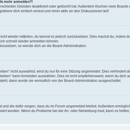
icht mehr anmelden?!
erschieden Gründen deaktiviert oder gelöscht hat. Außerdem löschen viele Boards r
triere dich einfach erneut und nimm aktiv an den Diskussionen teil!
 nicht wieder mitteilen, du kannst es jedoch zurücksetzen. Dies machst du, indem 
 dich schnell wieder anmelden können.
ückzusetzen, so wende dich an die Board-Administration.
en“ nicht auswählst, wirst du nur für eine Sitzung angemeldet. Dies verhindert 
leiben“ beim Anmelden auswählen. Dies ist nicht empfehlenswert, wenn du dich an
 steht, dann wurde sie vermutlich von der Board-Administration ausgeschaltet.
 hat und die dafür sorgen, dass du im Forum angemeldet bleibst. Außerdem ermögli
tiviert wurden. Wenn du Probleme bei der An- oder Abmeldung hast, kann es helfen