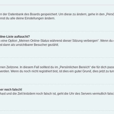
n in der Datenbank des Boards gespeichert. Um diese zu ändern, gehe in den „Persö
nst du alle deine Einstellungen ändern.
ine-Liste auftaucht?
n eine Option „Meinen Online-Status während dieser Sitzung verbergen“. Wenn du d
st dann als unsichtbarer Besucher gezählt.
en Zeitzone. In diesem Fall solltest du im „Persönlichen Bereich“ die für dich passe
den. Wenn du noch nicht registriert bist, ist dies ein guter Grund, dies jetzt zu tun
mer noch falsch!
t hast und die Zeit trotzdem noch falsch ist, geht die Uhr des Servers vermutlich fal