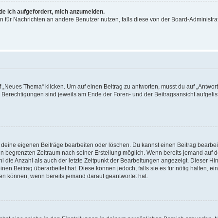
rde ich aufgefordert, mich anzumelden.
ion für Nachrichten an andere Benutzer nutzen, falls diese von der Board-Administ
„Neues Thema“ klicken. Um auf einen Beitrag zu antworten, musst du auf „Antworte
e Berechtigungen sind jeweils am Ende der Foren- und der Beitragsansicht aufgeliste
r deine eigenen Beiträge bearbeiten oder löschen. Du kannst einen Beitrag bearbe
inen begrenzten Zeitraum nach seiner Erstellung möglich. Wenn bereits jemand auf de
 die Anzahl als auch der letzte Zeitpunkt der Bearbeitungen angezeigt. Dieser Hi
en Beitrag überarbeitet hat. Diese können jedoch, falls sie es für nötig halten, ei
hen können, wenn bereits jemand darauf geantwortet hat.