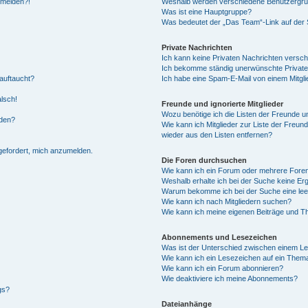
anmelden?!
Weshalb werden verschiedene Benutzergrupp
Was ist eine Hauptgruppe?
Was bedeutet der „Das Team“-Link auf der S
Private Nachrichten
Ich kann keine Privaten Nachrichten versch
Ich bekomme ständig unerwünschte Private
auftaucht?
Ich habe eine Spam-E-Mail von einem Mitgli
alsch!
Freunde und ignorierte Mitglieder
Wozu benötige ich die Listen der Freunde un
rden?
Wie kann ich Mitglieder zur Liste der Freund
wieder aus den Listen entfernen?
fgefordert, mich anzumelden.
Die Foren durchsuchen
Wie kann ich ein Forum oder mehrere For
Weshalb erhalte ich bei der Suche keine Er
Warum bekomme ich bei der Suche eine lee
Wie kann ich nach Mitgliedern suchen?
Wie kann ich meine eigenen Beiträge und T
Abonnements und Lesezeichen
Was ist der Unterschied zwischen einem L
Wie kann ich ein Lesezeichen auf ein Them
Wie kann ich ein Forum abonnieren?
Wie deaktiviere ich meine Abonnements?
gs?
Dateianhänge