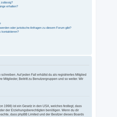
 zulässig?
hänge erhalten?
?
hwerden oder juristische Anfragen zu diesem Forum gibt?
s kontaktieren?
chreiben. Auf jeden Fall erhältst du als registriertes Mitglied
e Mitglieder, Beitritt zu Benutzergruppen und so weiter. Wir
n 1998) ist ein Gesetz in den USA, welches festlegt, dass
der der Erziehungsberechtigten benötigen. Wenn du dir
te beachte, dass phpBB Limited und der Besitzer dieses Boards