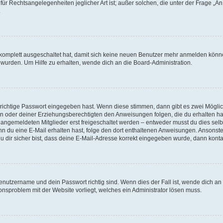
für Rechtsangelegenheiten jeglicher Art ist; außer solchen, die unter der Frage „
.
g komplett ausgeschaltet hat, damit sich keine neuen Benutzer mehr anmelden könn
 wurden. Um Hilfe zu erhalten, wende dich an die Board-Administration.
 richtige Passwort eingegeben hast. Wenn diese stimmen, dann gibt es zwei Mögl
tern oder deiner Erziehungsberechtigten den Anweisungen folgen, die du erhalten ha
u angemeldeten Mitglieder erst freigeschaltet werden – entweder musst du dies selbs
. Wenn du eine E-Mail erhalten hast, folge den dort enthaltenen Anweisungen. Ansons
 dir sicher bist, dass deine E-Mail-Adresse korrekt eingegeben wurde, dann kontak
Benutzername und dein Passwort richtig sind. Wenn dies der Fall ist, wende dich a
ionsproblem mit der Website vorliegt, welches ein Administrator lösen muss.