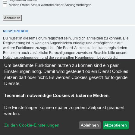
Meinen Online-Status während dieser Sitzung verbergen
REGISTRIEREN
Du musst in diesem Forum registriert sein, um dich anmelden zu können. Die
Registrierung ist in wenigen Augenblicken erledigt und ermöglicht dir, auf
weitere Funktionen zuzugreifen. Die Board-Administration kann registrierten
Benutzern auch zusätzliche Berechtigungen zuweisen. Beachte bitte unsere
Nutzungsbedingungen und die verwandten Regelungen, bevor du dich
registrierst. Bitte beachte auch die jeweiligen Forenregeln, wenn du dich in
Um bestimmte Funktionen nutzen zu können sind ein paar
diesem Board bewegst.
Einstellungen nötig. Damit wird gesteuert ob ein Dienst Cookies
Nutzungsbedingungen
|
Datenschutzerklärung
setzen darf oder nicht. Es werden Cookies gesetzt für folgende
Dienste:
Registrieren
Technisch notwendige Cookies & Externe Medien
.
Forum
Alle Zeiten sind
UTC+02:00
Die Einstellungen können später zu jedem Zeitpunkt geändert
werden.
Copyright © 2020 - 2026 Verso-Forum.de All rights reserved.
Powered by
phpBB
® Forum Software © phpBB Limited
Zu den Cookie-Einstellungen
Ablehnen
Akzeptieren
Deutsche Übersetzung durch
phpBB.de
Datenschutz
|
Nutzungsbedingungen