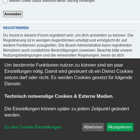
Meinen Online-Status während dieser Sitzung verbergen
REGISTRIEREN
Du musst in diesem Forum registriert sein, um dich anmelden zu können. Die
Registrierung ist in wenigen Augenblicken erledigt und ermöglicht dir, auf
weitere Funktionen zuzugreifen. Die Board-Administration kann registrierten
Benutzern auch zusätzliche Berechtigungen zuweisen. Beachte bitte unsere
Nutzungsbedingungen und die verwandten Regelungen, bevor du dich
registrierst. Bitte beachte auch die jeweiligen Forenregeln, wenn du dich in
Um bestimmte Funktionen nutzen zu können sind ein paar
diesem Board bewegst.
Einstellungen nötig. Damit wird gesteuert ob ein Dienst Cookies
Nutzungsbedingungen
|
Datenschutzerklärung
setzen darf oder nicht. Es werden Cookies gesetzt für folgende
Dienste:
Registrieren
Technisch notwendige Cookies & Externe Medien
.
Forum
Alle Zeiten sind
UTC+02:00
Die Einstellungen können später zu jedem Zeitpunkt geändert
Copyright © 2020 - 2026 Verso-Forum.de All rights reserved.
werden.
Powered by
phpBB
® Forum Software © phpBB Limited
Zu den Cookie-Einstellungen
Ablehnen
Akzeptieren
Deutsche Übersetzung durch
phpBB.de
Datenschutz
|
Nutzungsbedingungen