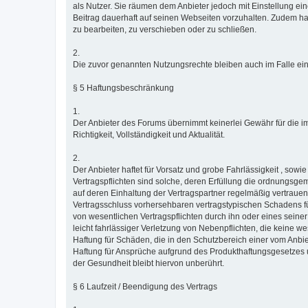
als Nutzer. Sie räumen dem Anbieter jedoch mit Einstellung e
Beitrag dauerhaft auf seinen Webseiten vorzuhalten. Zudem ha
zu bearbeiten, zu verschieben oder zu schließen.
2.
Die zuvor genannten Nutzungsrechte bleiben auch im Falle e
§ 5 Haftungsbeschränkung
1.
Der Anbieter des Forums übernimmt keinerlei Gewähr für die im
Richtigkeit, Vollständigkeit und Aktualität.
2.
Der Anbieter haftet für Vorsatz und grobe Fahrlässigkeit , sowi
Vertragspflichten sind solche, deren Erfüllung die ordnungsg
auf deren Einhaltung der Vertragspartner regelmäßig vertrauen 
Vertragsschluss vorhersehbaren vertragstypischen Schadens für
von wesentlichen Vertragspflichten durch ihn oder eines seiner
leicht fahrlässiger Verletzung von Nebenpflichten, die keine wes
Haftung für Schäden, die in den Schutzbereich einer vom Anbi
Haftung für Ansprüche aufgrund des Produkthaftungsgesetzes
der Gesundheit bleibt hiervon unberührt.
§ 6 Laufzeit / Beendigung des Vertrags