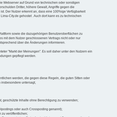
die Webserver auf Grund von technischen oder sonstigen
erschulden Dritter, höhere Gewalt, Angriffe gegen die
ar ist. Der Nutzer erkennt an, dass eine 100%ige Verfügbarkeit
ei Lima-City.de gehostet . Auch dort kann es zu technischen
r Plattform sowie die dazugehörigen Benutzeroberflächen zu
es mit dem Nutzer geschlossenen Vertrags nicht oder nur
 entsprechend über die Änderungen informieren.
chteter "Markt der Meinungen". Es soll daher unter den Nutzern ein
indungen gepflegt werden.
fentlichen werden, die gegen diese Regeln, die guten Sitten oder
n insbesondere untersagt,
t, geschützte Inhalte ohne Berechtigung zu verwenden;
lpostings oder auch Crossposting genannt);
 zu veröffentlichen;