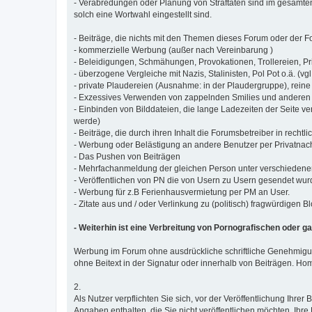
- Verabredungen oder Planung von Straftaten sind im gesamte
solch eine Wortwahl eingestellt sind.
- Beiträge, die nichts mit den Themen dieses Forum oder der
- kommerzielle Werbung (außer nach Vereinbarung )
- Beleidigungen, Schmähungen, Provokationen, Trollereien, Pr
- überzogene Vergleiche mit Nazis, Stalinisten, Pol Pot o.ä. (v
- private Plaudereien (Ausnahme: in der Plaudergruppe), reine
- Exzessives Verwenden von zappelnden Smilies und anderen 
- Einbinden von Bilddateien, die lange Ladezeiten der Seite ve
werde)
- Beiträge, die durch ihren Inhalt die Forumsbetreiber in rec
- Werbung oder Belästigung an andere Benutzer per Privatnach
- Das Pushen von Beiträgen
- Mehrfachanmeldung der gleichen Person unter verschieden
- Veröffentlichen von PN die von Usern zu Usern gesendet wurd
- Werbung für z.B Ferienhausvermietung per PM an User.
- Zitate aus und / oder Verlinkung zu (politisch) fragwürdigen B
- Weiterhin ist eine Verbreitung von Pornografischen oder ga
Werbung im Forum ohne ausdrückliche schriftliche Genehmigun
ohne Beitext in der Signatur oder innerhalb von Beiträgen. Ho
2.
Als Nutzer verpflichten Sie sich, vor der Veröffentlichung Ihre
Angaben enthalten, die Sie nicht veröffentlichen möchten. Ih