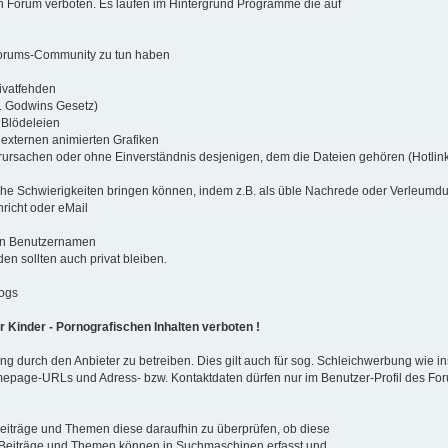
n Forum verboten. Es laufen im Hintergrund Programme die auf
 Forums-Community zu tun haben
ivatfehden
gl. Godwins Gesetz)
 Blödeleien
externen animierten Grafiken
rursachen oder ohne Einverständnis desjenigen, dem die Dateien gehören (Hotlinkin
htliche Schwierigkeiten bringen können, indem z.B. als üble Nachrede oder Verleu
richt oder eMail
en Benutzernamen
en sollten auch privat bleiben.
logs
r Kinder - Pornografischen Inhalten verboten !
g durch den Anbieter zu betreiben. Dies gilt auch für sog. Schleichwerbung wie
mepage-URLs und Adress- bzw. Kontaktdaten dürfen nur im Benutzer-Profil des Foru
r Beiträge und Themen diese daraufhin zu überprüfen, ob diese
re Beiträge und Themen können in Suchmaschinen erfasst und