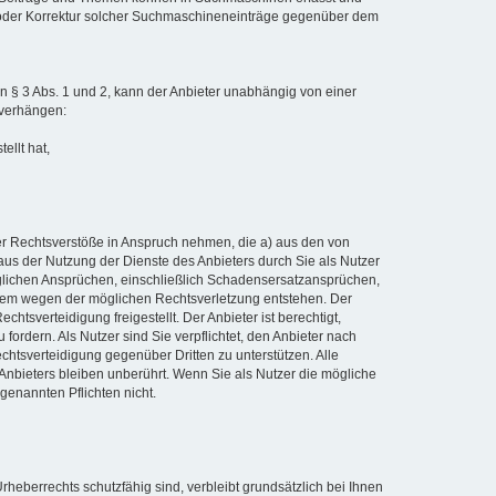
 oder Korrektur solcher Suchmaschineneinträge gegenüber dem
 § 3 Abs. 1 und 2, kann der Anbieter unabhängig von einer
 verhängen:
ellt hat,
er Rechtsverstöße in Anspruch nehmen, die a) aus den von
) aus der Nutzung der Dienste des Anbieters durch Sie als Nutzer
 jeglichen Ansprüchen, einschließlich Schadensersatzansprüchen,
iesem wegen der möglichen Rechtsverletzung entstehen. Der
tsverteidigung freigestellt. Der Anbieter ist berechtigt,
ordern. Als Nutzer sind Sie verpflichtet, den Anbieter nach
htsverteidigung gegenüber Dritten zu unterstützen. Alle
bieters bleiben unberührt. Wenn Sie als Nutzer die mögliche
genannten Pflichten nicht.
heberrechts schutzfähig sind, verbleibt grundsätzlich bei Ihnen