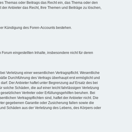
ines Themas oder Beitrags das Recht ein, das Thema oder den
t der Anbieter das Recht, Ihre Themen und Beiträge zu löschen,
iner Kündigung des Foren-Accounts bestehen.
 Forum eingestellten Inhalte, insbesondere nicht für deren
e bei Verletzung einer wesentlichen Vertragspflicht. Wesentliche
emäße Durchführung des Vertrags überhaupt erst ermöglicht und
darf. Der Anbieter haftet unter Begrenzung auf Ersatz des bei
 solche Schäden, die auf einer leicht fahrlässigen Verletzung
 gesetzlichen Vertreter oder Erfüllungsgehilfen beruhen. Bei
entlichen Vertragspflichten sind, haftet der Anbieter nicht. Die
eter gegebenen Garantie oder Zusicherung fallen sowie die
 und Schäden aus der Verletzung des Lebens, des Körpers oder