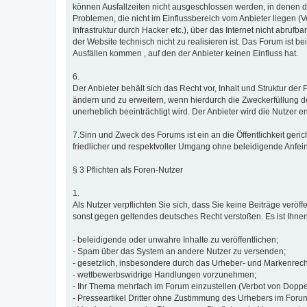
können Ausfallzeiten nicht ausgeschlossen werden, in denen 
Problemen, die nicht im Einflussbereich vom Anbieter liegen (V
Infrastruktur durch Hacker etc.), über das Internet nicht abrufb
der Website technisch nicht zu realisieren ist. Das Forum ist b
Ausfällen kommen , auf den der Anbieter keinen Einfluss hat.
6.
Der Anbieter behält sich das Recht vor, Inhalt und Struktur de
ändern und zu erweitern, wenn hierdurch die Zweckerfüllung d
unerheblich beeinträchtigt wird. Der Anbieter wird die Nutzer
7.Sinn und Zweck des Forums ist ein an die Öffentlichkeit geri
friedlicher und respektvoller Umgang ohne beleidigende Anfe
§ 3 Pflichten als Foren-Nutzer
1.
Als Nutzer verpflichten Sie sich, dass Sie keine Beiträge veröf
sonst gegen geltendes deutsches Recht verstoßen. Es ist Ihne
- beleidigende oder unwahre Inhalte zu veröffentlichen;
- Spam über das System an andere Nutzer zu versenden;
- gesetzlich, insbesondere durch das Urheber- und Markenrech
- wettbewerbswidrige Handlungen vorzunehmen;
- Ihr Thema mehrfach im Forum einzustellen (Verbot von Doppe
- Presseartikel Dritter ohne Zustimmung des Urhebers im Forum