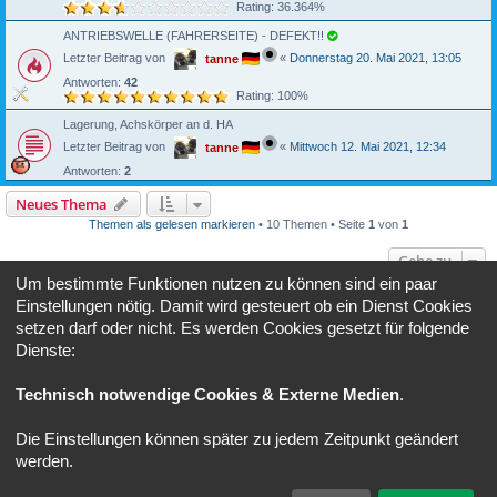
Rating: 36.364%
ANTRIEBSWELLE (FAHRERSEITE) - DEFEKT!!
Letzter Beitrag von
«
Donnerstag 20. Mai 2021, 13:05
tanne
Antworten:
42
Rating: 100%
Lagerung, Achskörper an d. HA
Letzter Beitrag von
«
Mittwoch 12. Mai 2021, 12:34
tanne
Antworten:
2
Neues Thema
Themen als gelesen markieren
• 10 Themen • Seite
1
von
1
Gehe zu
Um bestimmte Funktionen nutzen zu können sind ein paar
Einstellungen nötig. Damit wird gesteuert ob ein Dienst Cookies
BERECHTIGUNGEN IN DIESEM FORUM
setzen darf oder nicht. Es werden Cookies gesetzt für folgende
Du darfst
keine
neuen Themen in diesem Forum erstellen.
Du darfst
keine
Antworten zu Themen in diesem Forum erstellen.
Dienste:
Du darfst deine Beiträge in diesem Forum
nicht
ändern.
Du darfst deine Beiträge in diesem Forum
nicht
löschen.
Du darfst
keine
Dateianhänge in diesem Forum erstellen.
Technisch notwendige Cookies & Externe Medien
.
Forum
Alle Zeiten sind
UTC+02:00
Die Einstellungen können später zu jedem Zeitpunkt geändert
werden.
Copyright © 2020 - 2026 Verso-Forum.de All rights reserved.
Powered by
phpBB
® Forum Software © phpBB Limited