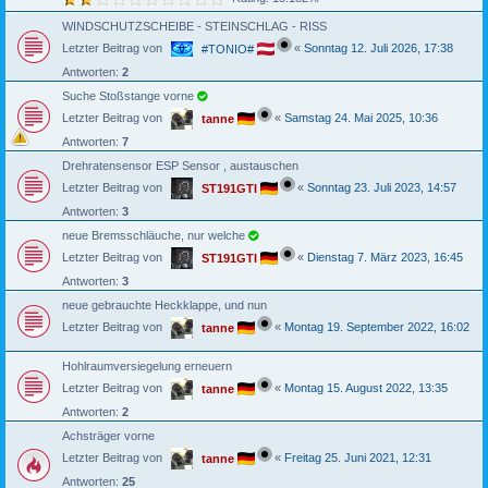
WINDSCHUTZSCHEIBE - STEINSCHLAG - RISS
Letzter Beitrag von
«
Sonntag 12. Juli 2026, 17:38
#TONIO#
Antworten:
2
Suche Stoßstange vorne
Letzter Beitrag von
«
Samstag 24. Mai 2025, 10:36
tanne
Antworten:
7
Drehratensensor ESP Sensor , austauschen
Letzter Beitrag von
«
Sonntag 23. Juli 2023, 14:57
ST191GTI
Antworten:
3
neue Bremsschläuche, nur welche
Letzter Beitrag von
«
Dienstag 7. März 2023, 16:45
ST191GTI
Antworten:
3
neue gebrauchte Heckklappe, und nun
Letzter Beitrag von
«
Montag 19. September 2022, 16:02
tanne
Hohlraumversiegelung erneuern
Letzter Beitrag von
«
Montag 15. August 2022, 13:35
tanne
Antworten:
2
Achsträger vorne
Letzter Beitrag von
«
Freitag 25. Juni 2021, 12:31
tanne
Antworten:
25