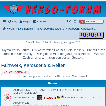
FAQ
Regeln
Kontakt
Forum
KFZ-Bereich
Toyota Corolla Verso Baujahr 2004 - 2009
Fahrwerk, Karosserie & Reifen
10
:
10
:
11
Aktuelle Zeit: 10:10:11 - Sonntag 9. August 2026
Toyota-Verso-Forum - Ein werbefreies Forum für die schnelle Hilfe mit einer
erfahrenen Community! - Hier gibt es Hilfe für (fast) jedes Problem. Wendet
Euch an uns, wir haben den besten Support!
Fahrwerk, Karosserie & Reifen
Neues Thema
Themen als gelesen markieren
• 10 Themen • Seite
1
von
1
Themen
ACHSMANSCHETTE - ANTRIEBSWELLE (FAHRERSEITE) -
DEFEKT/GERISSEN
Letzter Beitrag von
«
Sonntag 2. August 2026, 11:42
ST191GTI
Antworten:
27
Rating: 18.182%